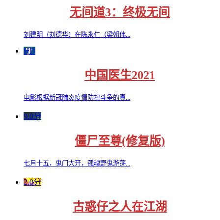
无间道3：终极无间
刘建明（刘德华）在陈永仁（梁朝伟...
HD
中国医生2021
电影根据新冠肺炎疫情防控斗争的真...
9.0分
僵尸至尊(修复版)
七月十五，鬼门大开，孤魂野鬼游荡...
2.0分
古惑仔之人在江湖