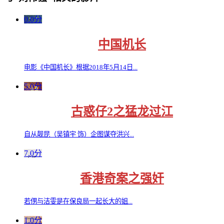
0.0分
中国机长
电影《中国机长》根据2018年5月14日...
5.0分
古惑仔2之猛龙过江
自从靓昆（吴镇宇 饰）企图谋夺洪兴...
7.0分
香港奇案之强奸
若侽与洁雯是在保良局一起长大的姐...
1.0分