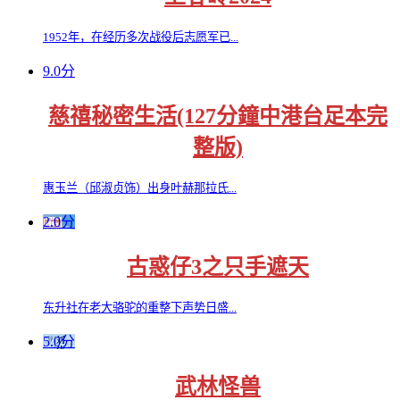
1952年，在经历多次战役后志愿军已...
9.0分
慈禧秘密生活(127分鐘中港台足本完
整版)
惠玉兰（邱淑贞饰）出身叶赫那拉氏...
2.0分
古惑仔3之只手遮天
东升社在老大骆驼的重整下声势日盛...
5.0分
武林怪兽