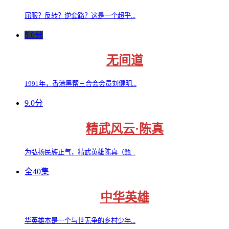
屈服？反转？逆套路？这是一个超乎...
8.0分
无间道
1991年，香港黑帮三合会会员刘健明...
9.0分
精武风云·陈真
为弘扬民族正气，精武英雄陈真（甄...
全40集
中华英雄
华英雄本是一个与世无争的乡村少年...