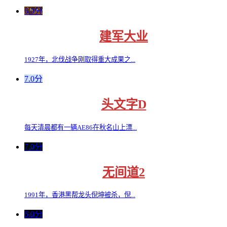
6.0分
建军大业
1927年，北伐战争刚取得重大成果之...
7.0分
头文字D
每天清晨都有一辆AE86在秋名山上漂...
7.0分
无间道2
1991年，香港黑帮龙头倪坤被杀，倪...
6.0分