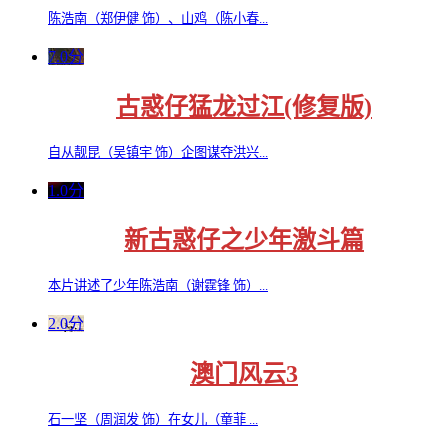
陈浩南（郑伊健 饰）、山鸡（陈小春...
7.0分
古惑仔猛龙过江(修复版)
自从靓昆（吴镇宇 饰）企图谋夺洪兴...
1.0分
新古惑仔之少年激斗篇
本片讲述了少年陈浩南（谢霆锋 饰）...
2.0分
澳门风云3
石一坚（周润发 饰）在女儿（童菲 ...