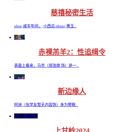
慈禧秘密生活
nbsp;咸丰年间，;小西瓜 rdquo;惠玉...
1.0分
赤裸羔羊2：性追缉令
表面上看来，马克（郑浩南 饰）是一...
0.0分
新边缘人
阿迪（张学友暂无内容饰）身为警察...
第24集完结
上甘岭2024