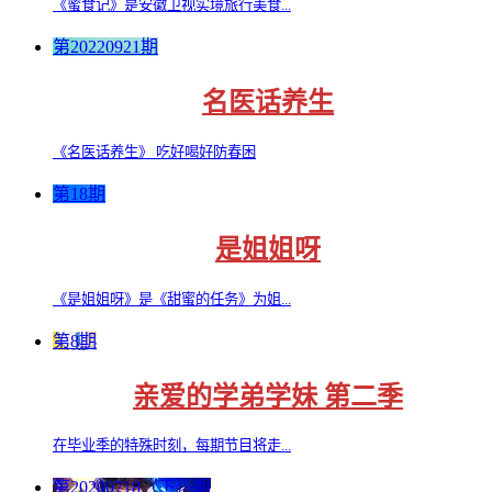
《蜜食记》是安徽卫视实境旅行美食...
第20220921期
名医话养生
《名医话养生》 吃好喝好防春困
第18期
是姐姐呀
《是姐姐呀》是《甜蜜的任务》为姐...
第8期
亲爱的学弟学妹 第二季
在毕业季的特殊时刻，每期节目将走...
第20200718（下）期