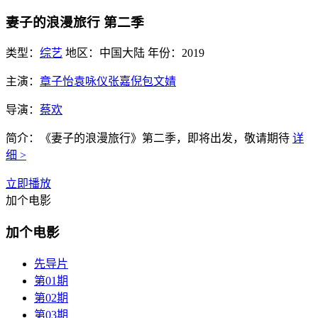
妻子的浪漫旅行 第二季
类型：
综艺
地区：
中国大陆
年份：
2019
主演：
章子怡袁咏仪张嘉倪包文婧
导演：
蔡欢
简介：
《妻子的浪漫旅行》第二季，即将出发，敬请期待
详
细 >
立即播放
加个电影
加个电影
先导片
第01期
第02期
第03期