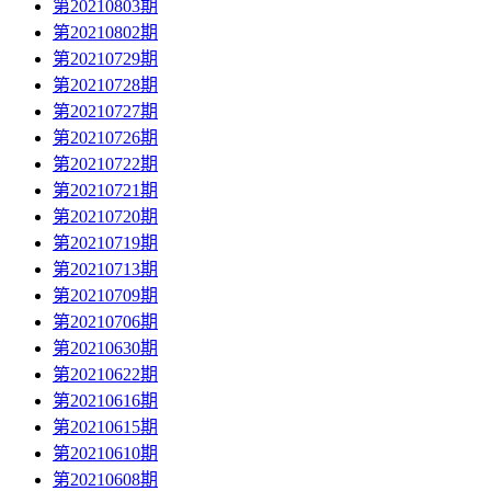
第20210803期
第20210802期
第20210729期
第20210728期
第20210727期
第20210726期
第20210722期
第20210721期
第20210720期
第20210719期
第20210713期
第20210709期
第20210706期
第20210630期
第20210622期
第20210616期
第20210615期
第20210610期
第20210608期