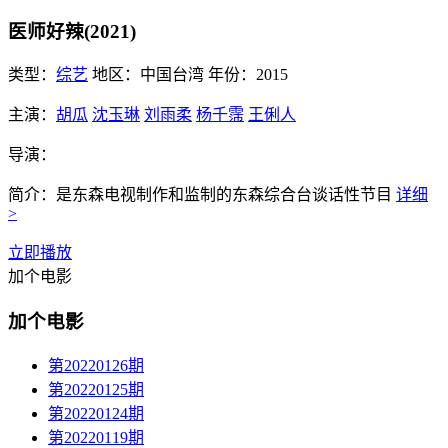
医师好辣(2021)
类型：
综艺
地区：
中国台湾
年份：
2015
主演：
胡瓜
沈玉琳
刘雨柔
杨千霈
王俐人
导演：
简介：
是东森电视制作和监制的东森综合台谈话性节目
详细
>
立即播放
加个电影
加个电影
第20220126期
第20220125期
第20220124期
第20220119期