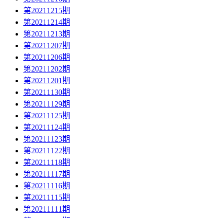
第20211215期
第20211214期
第20211213期
第20211207期
第20211206期
第20211202期
第20211201期
第20211130期
第20211129期
第20211125期
第20211124期
第20211123期
第20211122期
第20211118期
第20211117期
第20211116期
第20211115期
第20211111期