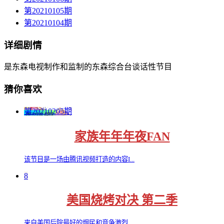
第20210105期
第20210104期
详细剧情
是东森电视制作和监制的东森综合台谈话性节目
猜你喜欢
第20210205期
家族年年年夜FAN
该节目是一场由腾讯视频打造的内容I...
8
美国烧烤对决 第二季
来自美国后院最好的烟民和竞争激烈...