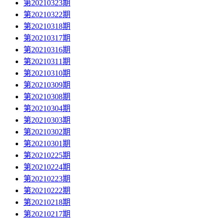
第20210323期
第20210322期
第20210318期
第20210317期
第20210316期
第20210311期
第20210310期
第20210309期
第20210308期
第20210304期
第20210303期
第20210302期
第20210301期
第20210225期
第20210224期
第20210223期
第20210222期
第20210218期
第20210217期