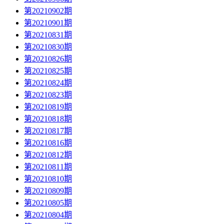
第20210902期
第20210901期
第20210831期
第20210830期
第20210826期
第20210825期
第20210824期
第20210823期
第20210819期
第20210818期
第20210817期
第20210816期
第20210812期
第20210811期
第20210810期
第20210809期
第20210805期
第20210804期