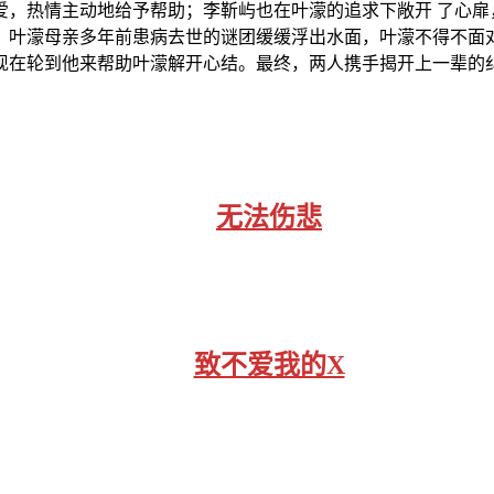
爱，热情主动地给予帮助；李靳屿也在叶濛的追求下敞开 了心扉
，叶濛母亲多年前患病去世的谜团缓缓浮出水面，叶濛不得不面
现在轮到他来帮助叶濛解开心结。最终，两人携手揭开上一辈的
无法伤悲
致不爱我的X