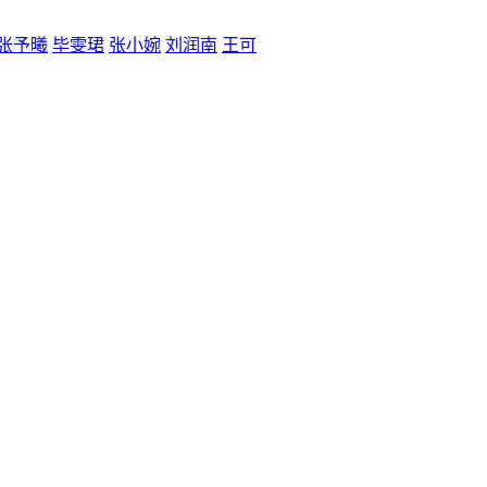
张予曦
毕雯珺
张小婉
刘润南
王可