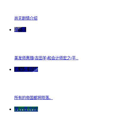
尚无剧情介绍
全8集
美发师惠理(吉田羊)和会计师宏之(平...
第36集完结
所有的帝国都将陨落。
第20集完结