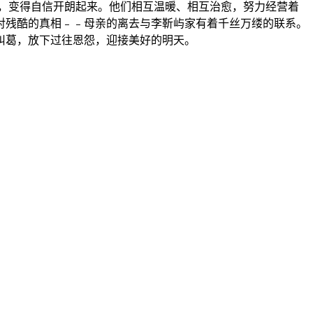
，变得自信开朗起来。他们相互温暖、相互治愈，努力经营着
对残酷的真相﹣﹣母亲的离去与李靳屿家有着千丝万缕的联系。
纠葛，放下过往恩怨，迎接美好的明天。