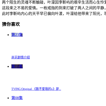
两个陌生的灵魂不断触碰，叶濛因李靳屿的艰辛生活而心生怜
这段来之不易的爱情。一枚戒指的到来打破了两人之间的平静
此时李靳屿内心的天平早已偏向叶漾，叶濛给他带来了阳光，
猜你喜欢
第23集
尚无剧情介绍
第10集
TVING Original 《致不爱我的x》是...
第08集