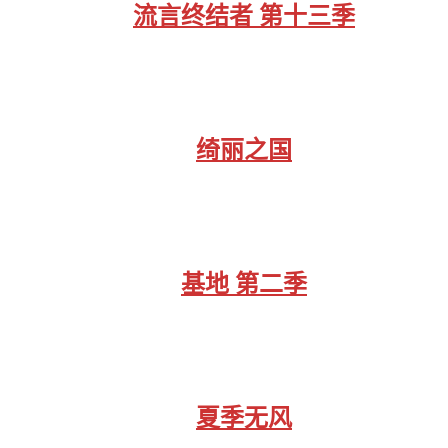
流言终结者 第十三季
绮丽之国
基地 第二季
夏季无风