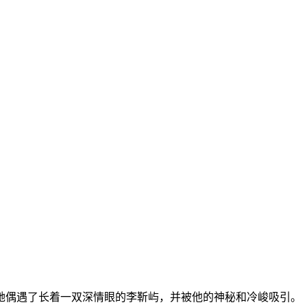
她偶遇了长着一双深情眼的李靳屿，并被他的神秘和冷峻吸引。