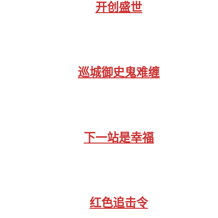
开创盛世
巡城御史鬼难缠
下一站是幸福
红色追击令