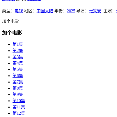
类型：
电视
地区：
中国大陆
年份：
2025
导演：
张笑安
主演：
加个电影
加个电影
第1集
第2集
第3集
第4集
第5集
第6集
第7集
第8集
第9集
第10集
第11集
第12集