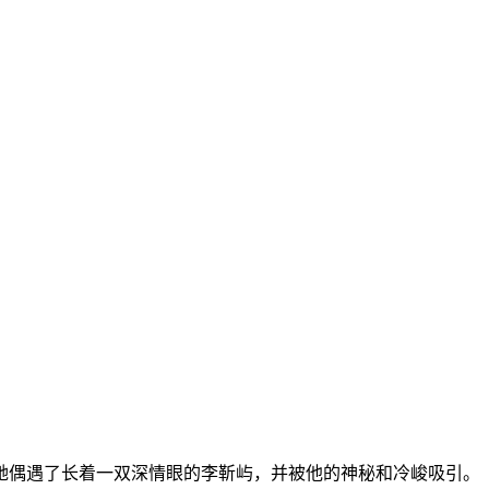
她偶遇了长着一双深情眼的李靳屿，并被他的神秘和冷峻吸引。