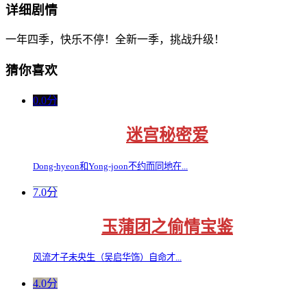
详细剧情
一年四季，快乐不停！全新一季，挑战升级！
猜你喜欢
0.0分
迷宫秘密爱
Dong-hyeon和Yong-joon不约而同地在...
7.0分
玉蒲团之偷情宝鉴
风流才子未央生（吴启华饰）自命才...
4.0分