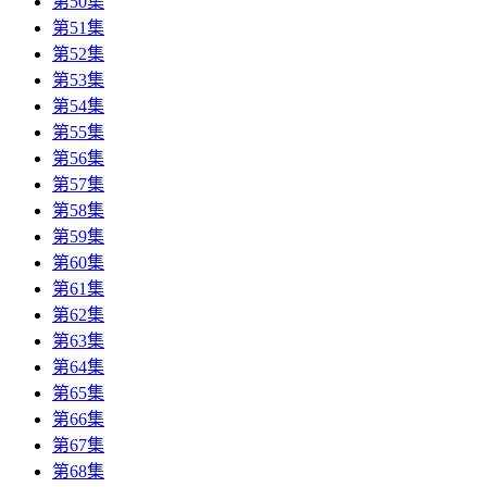
第50集
第51集
第52集
第53集
第54集
第55集
第56集
第57集
第58集
第59集
第60集
第61集
第62集
第63集
第64集
第65集
第66集
第67集
第68集