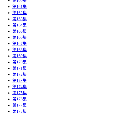
第160集
第161集
第162集
第163集
第164集
第165集
第166集
第167集
第168集
第169集
第170集
第171集
第172集
第173集
第174集
第175集
第176集
第177集
第178集