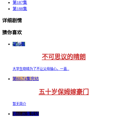
第187集
第188集
详细剧情
猜你喜欢
第18集
不可思议的晴朗
大学生晓晴为了不让父母操心，一直...
第61-74集完结
五十岁保姆嫁豪门
暂无简介
第61-80集完结