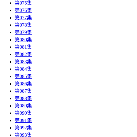
第075集
第076集
第077集
第078集
第079集
第080集
第081集
第082集
第083集
第084集
第085集
第086集
第087集
第088集
第089集
第090集
第091集
第092集
第093集