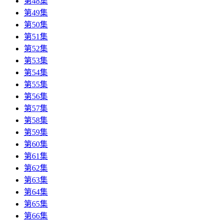
第48集
第49集
第50集
第51集
第52集
第53集
第54集
第55集
第56集
第57集
第58集
第59集
第60集
第61集
第62集
第63集
第64集
第65集
第66集