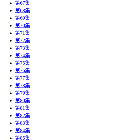
第67集
第68集
第69集
第70集
第71集
第72集
第73集
第74集
第75集
第76集
第77集
第78集
第79集
第80集
第81集
第82集
第83集
第84集
第85集