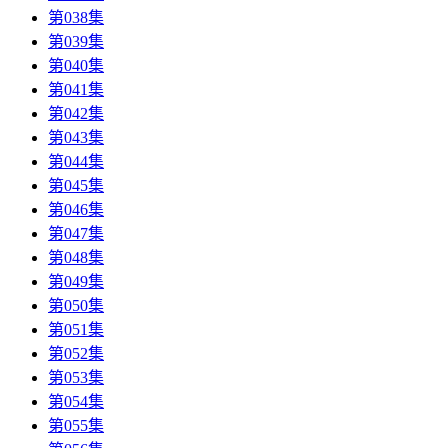
第038集
第039集
第040集
第041集
第042集
第043集
第044集
第045集
第046集
第047集
第048集
第049集
第050集
第051集
第052集
第053集
第054集
第055集