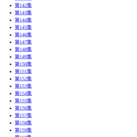
第142集
第143集
第144集
第145集
第146集
第147集
第148集
第149集
第150集
第151集
第152集
第153集
第154集
第155集
第156集
第157集
第158集
第159集