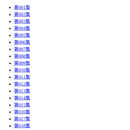
第001集
第002集
第003集
第004集
第005集
第006集
第007集
第008集
第009集
第010集
第011集
第012集
第013集
第014集
第015集
第016集
第017集
第018集