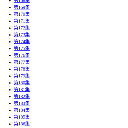
第168集
第169集
第170集
第171集
第172集
第173集
第174集
第175集
第176集
第177集
第178集
第179集
第180集
第181集
第182集
第183集
第184集
第185集
第186集