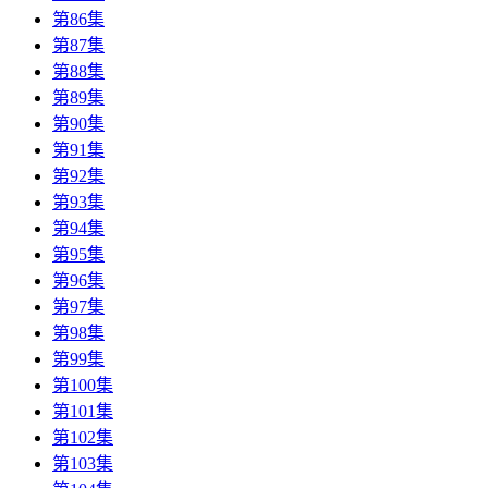
第86集
第87集
第88集
第89集
第90集
第91集
第92集
第93集
第94集
第95集
第96集
第97集
第98集
第99集
第100集
第101集
第102集
第103集