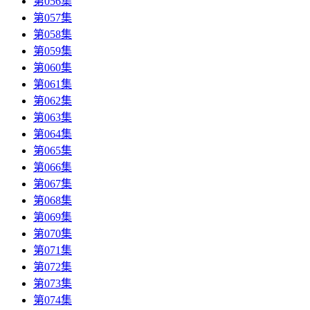
第056集
第057集
第058集
第059集
第060集
第061集
第062集
第063集
第064集
第065集
第066集
第067集
第068集
第069集
第070集
第071集
第072集
第073集
第074集