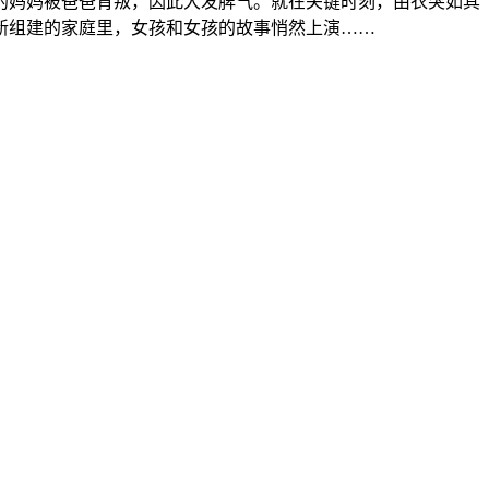
的妈妈被爸爸背叛，因此大发脾气。就在关键时刻，由衣突如其
新组建的家庭里，女孩和女孩的故事悄然上演……