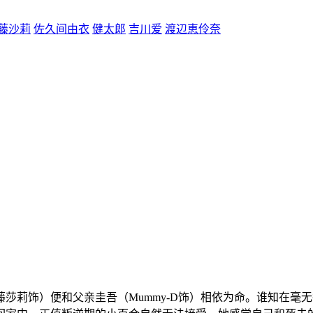
藤沙莉
佐久间由衣
健太郎
吉川爱
渡辺恵伶奈
莎莉饰）便和父亲圭吾（Mummy-D饰）相依为命。谁知在毫