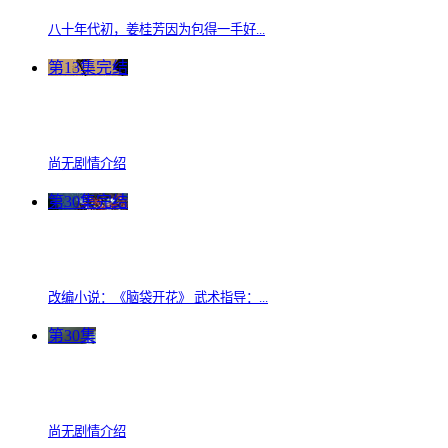
八十年代初，姜桂芳因为包得一手好...
第13集完结
尚无剧情介绍
第30集完结
改编小说：《脑袋开花》 武术指导：...
第30集
尚无剧情介绍