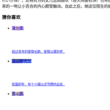
れいか饰），还将对方的女儿志田由衣（佐久间由衣饰）也带
来的一吻让小百合的内心颇受触动。自此之后，她这位陌生的
猜你喜欢
第36集
经过多年的爱情长跑，爱情公寓的老...
第24集完结
民国初年，有个小镇以贞节牌坊出名...
第40集