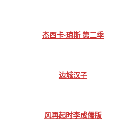
杰西卡·琼斯 第二季
边城汉子
风再起时李成儒版