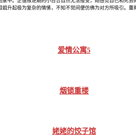
回家中。正值叛逆期的小百合自然无法接受，她感觉自己和死去
姐姐升起极为复杂的情愫，不知不觉间便仿佛为对方所吸引。重
爱情公寓5
烟锁重楼
姥姥的饺子馆