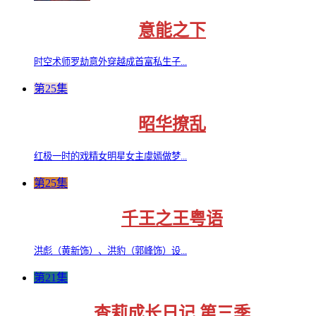
意能之下
时空术师罗劫意外穿越成首富私生子...
第25集
昭华撩乱
红极一时的戏精女明星女主虞嫣做梦...
第25集
千王之王粤语
洪彪（黄新饰）、洪豹（郭峰饰）设...
第21集
查莉成长日记 第三季