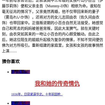
一年前母亲去世后，正就读高中三年级的女孩叶山小百合（伊
藤莎莉饰）便和父亲圭吾（Mummy-D饰）相依为命。谁知在
毫无征兆的情况下，父亲竟然再婚，他不仅带回来新的妻子
（雾岛れいか饰），还将对方的女儿志田由衣（佐久间由衣
饰）也带回家中。正值叛逆期的小百合自然无法接受，她感觉
自己和死去的妈妈被爸爸背叛，因此大发脾气。就在关键时
刻，由衣突如其来的一吻让小百合的内心颇受触动。自此之
后，她这位陌生的姐姐升起极为复杂的情愫，不知不觉间便仿
佛为对方所吸引。重新组建的家庭里，女孩和女孩的故事悄然
上演……
猜你喜欢
第44集完结
我和她的传奇情仇
1936年，日寇紧逼华北。十年前因枪...
第24集完结