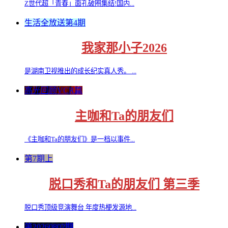
Z世代超「青春」面孔破圈集结!国内...
生活全放送第4期
我家那小子2026
是湖南卫视推出的成长纪实真人秀。 ...
高光回顾VCR篇
主咖和Ta的朋友们
《主咖和Ta的朋友们》是一档以事件...
第7期上
脱口秀和Ta的朋友们 第三季
脱口秀顶级竞演舞台 年度热梗发源地...
第20260802期