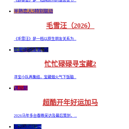
《群英会》是一档纯原创的语言类节...
半熟恋人5特别联动
毛雪汪（2026）
《毛雪汪》是一档以原生朋友关系为...
忙里偷闲录第7期
忙忙碌碌寻宝藏2
寻宝小队再集结，宝藏烟火气下饭脑...
第31期
超酷开年好运加马
2026马年多台春晚采访及幕后策划，...
第20260617期