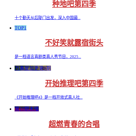
种地吧第四季
十个勤天从后陡门出发，深入中国最...
TOP1
不好笑就露宿街头
是一档语言喜剧类真人秀节目，2025...
万事屋加更第9期
开始推理吧第四季
《开始推理吧4》是一档开放式真人社...
第10期未播
超燃青春的合唱