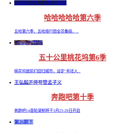
精编回顾李乃文猜词答题
哈哈哈哈哈第六季
五哈第六季，五哈旅行团全员集结，...
20260807特辑
五十公里桃花坞第6季
桃花坞居民们回归城市，设定“毛坯人...
王弘毅不停夸赞孟子义
奔跑吧第十季
奔跑吧14首轮录制将于3月25-29日开启
第26期下