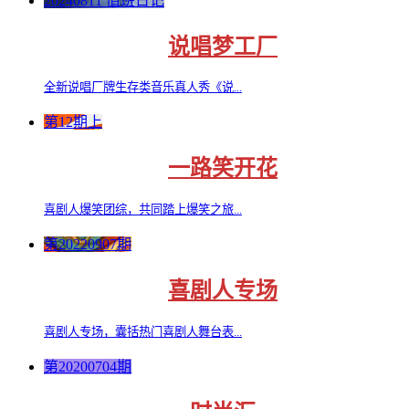
20240811 值班日记
说唱梦工厂
全新说唱厂牌生存类音乐真人秀《说...
第12期上
一路笑开花
喜剧人爆笑团综，共同踏上爆笑之旅...
第20220907期
喜剧人专场
喜剧人专场，囊括热门喜剧人舞台表...
第20200704期