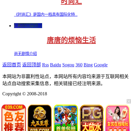
时尚汇
《时尚汇》是国内一档具有国际化特...
第20200716期
唐唐的烦恼生活
尚无剧情介绍
返回首页
返回顶部
Rss
Baidu
Sogou
360
Bing
Google
本网站为非赢利性站点，本网站所有内容均来源于互联网相关
站点自动搜索采集信息，相关链接已经注明来源。
Copyright © 2008-2018