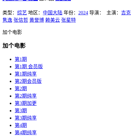
类型：
综艺
地区：
中国大陆
年份：
2024
导演：
主演：
吉克
隽逸
张信哲
黄誉博
赖美云
张星特
加个电影
加个电影
第1期
第1期 会员版
第1期纯享
第2期会员版
第2期
第2期纯享
第3期加更
第3期
第3期纯享
第4期
第4期纯享