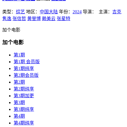
类型：
综艺
地区：
中国大陆
年份：
2024
导演：
主演：
吉克
隽逸
张信哲
黄誉博
赖美云
张星特
加个电影
加个电影
第1期
第1期 会员版
第1期纯享
第2期会员版
第2期
第2期纯享
第3期加更
第3期
第3期纯享
第4期
第4期纯享