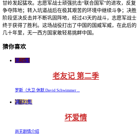
甘岭发起猛攻。志愿军战士顽强抗击“联合国军”的进攻，反复
争夺阵地；转入坑道战后在极其艰苦的环境中继续斗争；决胜
阶段坚决反击并不断巩固阵地，经过43天的战斗，志愿军战士
终于获得了胜利。这场战役打出了中国的国威军威，在此后的
几十年里，无一西方国家敢轻易挑衅中国。
猜你喜欢
第24集
老友记 第二季
罗斯（大卫·休默 David Schwimmer ...
第122集
坏爱情
尚无剧情介绍