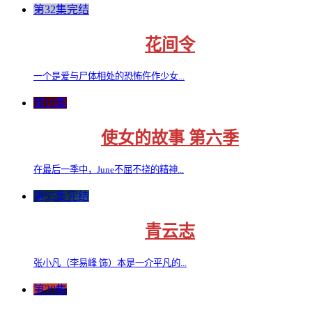
第32集完结
花间令
一个是爱与尸体相处的恐怖仵作少女...
第10集
使女的故事 第六季
在最后一季中，June不屈不挠的精神...
第55集完结
青云志
张小凡（李易峰 饰）本是一介平凡的...
第20集