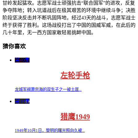
甘岭发起猛攻。志愿军战士顽强抗击“联合国军”的进攻，反复
争夺阵地；转入坑道战后在极其艰苦的环境中继续斗争；决胜
阶段坚决反击并不断巩固阵地，经过43天的战斗，志愿军战士
终于获得了胜利。这场战役打出了中国的国威军威，在此后的
几十年里，无一西方国家敢轻易挑衅中国。
猜你喜欢
第40集
左轮手枪
龙城军阀萧宗海的双生子之一被土匪...
第39集
猎鹰1949
1949年10月1日，黎明的曙光照向久被...