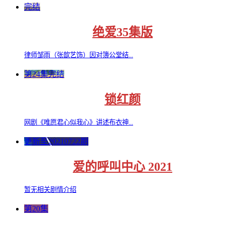
完结
绝爱35集版
律师邹雨（张歆艺饰）因对簿公堂结...
第24集完结
锁红颜
网剧《唯愿君心似我心》讲述布衣神...
更新至20210722期
爱的呼叫中心 2021
暂无相关剧情介绍
第20集