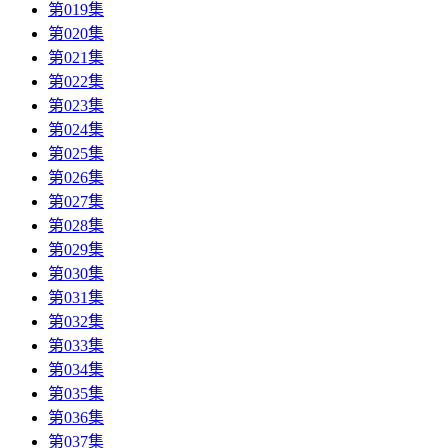
第019集
第020集
第021集
第022集
第023集
第024集
第025集
第026集
第027集
第028集
第029集
第030集
第031集
第032集
第033集
第034集
第035集
第036集
第037集