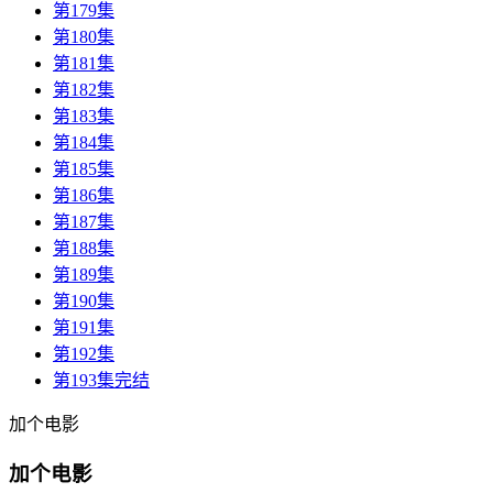
第179集
第180集
第181集
第182集
第183集
第184集
第185集
第186集
第187集
第188集
第189集
第190集
第191集
第192集
第193集完结
加个电影
加个电影