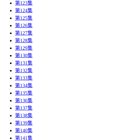
第123集
第124集
第125集
第126集
第127集
第128集
第129集
第130集
第131集
第132集
第133集
第134集
第135集
第136集
第137集
第138集
第139集
第140集
第141集