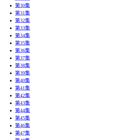
第30集
第31集
第32集
第33集
第34集
第35集
第36集
第37集
第38集
第39集
第40集
第41集
第42集
第43集
第44集
第45集
第46集
第47集