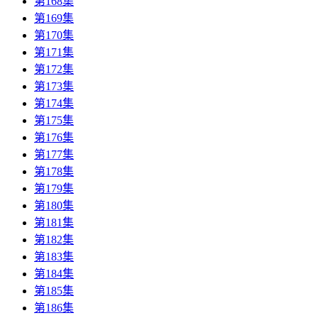
第168集
第169集
第170集
第171集
第172集
第173集
第174集
第175集
第176集
第177集
第178集
第179集
第180集
第181集
第182集
第183集
第184集
第185集
第186集