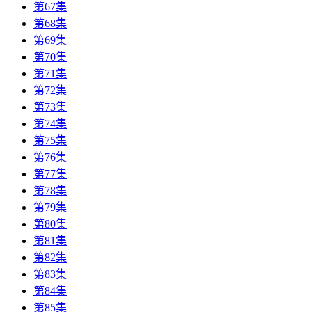
第67集
第68集
第69集
第70集
第71集
第72集
第73集
第74集
第75集
第76集
第77集
第78集
第79集
第80集
第81集
第82集
第83集
第84集
第85集