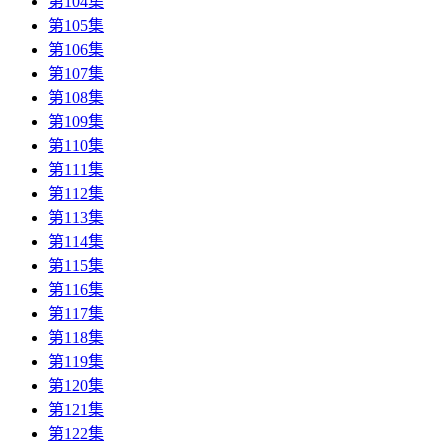
第104集
第105集
第106集
第107集
第108集
第109集
第110集
第111集
第112集
第113集
第114集
第115集
第116集
第117集
第118集
第119集
第120集
第121集
第122集