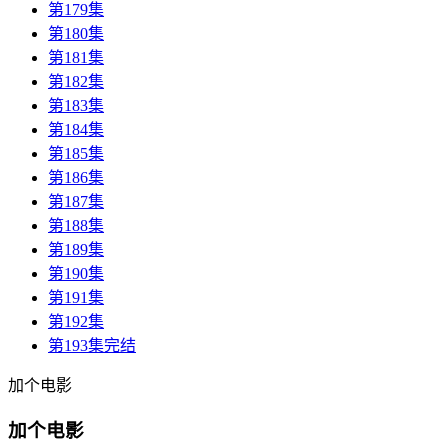
第179集
第180集
第181集
第182集
第183集
第184集
第185集
第186集
第187集
第188集
第189集
第190集
第191集
第192集
第193集完结
加个电影
加个电影