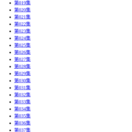
第019集
第020集
第021集
第022集
第023集
第024集
第025集
第026集
第027集
第028集
第029集
第030集
第031集
第032集
第033集
第034集
第035集
第036集
第037集