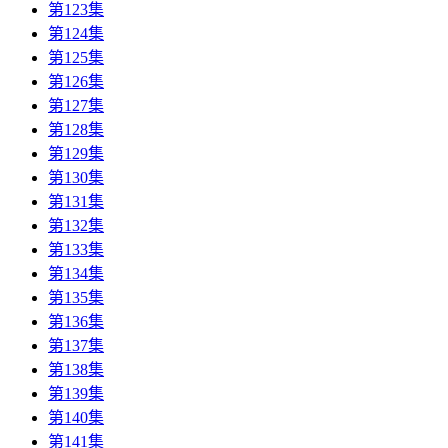
第123集
第124集
第125集
第126集
第127集
第128集
第129集
第130集
第131集
第132集
第133集
第134集
第135集
第136集
第137集
第138集
第139集
第140集
第141集