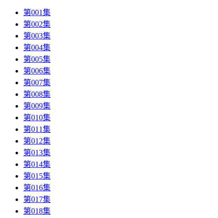
第001集
第002集
第003集
第004集
第005集
第006集
第007集
第008集
第009集
第010集
第011集
第012集
第013集
第014集
第015集
第016集
第017集
第018集