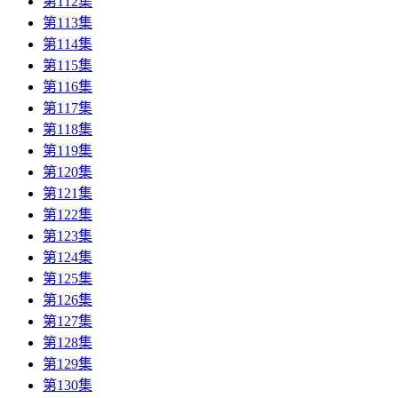
第112集
第113集
第114集
第115集
第116集
第117集
第118集
第119集
第120集
第121集
第122集
第123集
第124集
第125集
第126集
第127集
第128集
第129集
第130集