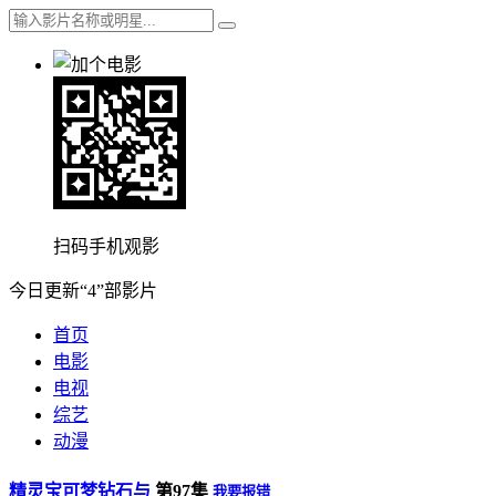
扫码手机观影
今日更新“4”部影片
首页
电影
电视
综艺
动漫
精灵宝可梦钻石与
第97集
我要报错