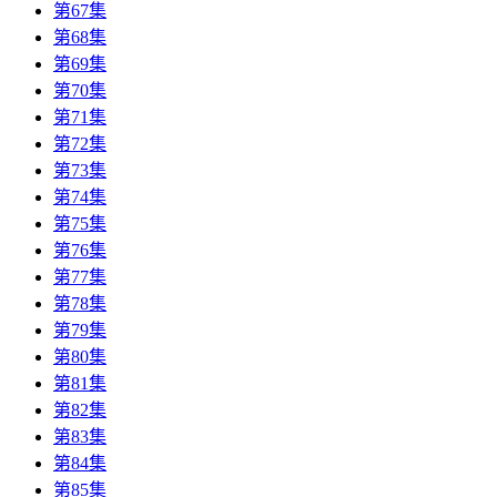
第67集
第68集
第69集
第70集
第71集
第72集
第73集
第74集
第75集
第76集
第77集
第78集
第79集
第80集
第81集
第82集
第83集
第84集
第85集