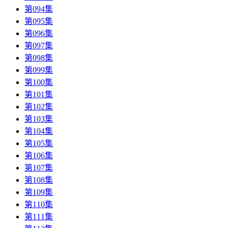
第094集
第095集
第096集
第097集
第098集
第099集
第100集
第101集
第102集
第103集
第104集
第105集
第106集
第107集
第108集
第109集
第110集
第111集