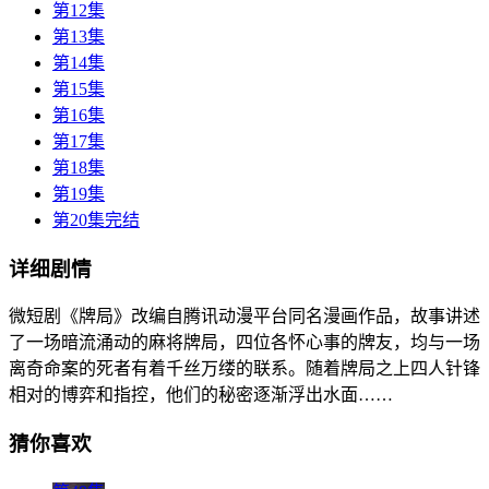
第12集
第13集
第14集
第15集
第16集
第17集
第18集
第19集
第20集完结
详细剧情
微短剧《牌局》改编自腾讯动漫平台同名漫画作品，故事讲述
了一场暗流涌动的麻将牌局，四位各怀心事的牌友，均与一场
离奇命案的死者有着千丝万缕的联系。随着牌局之上四人针锋
相对的博弈和指控，他们的秘密逐渐浮出水面……
猜你喜欢