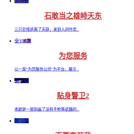
第48集
石敢当之雄峙天东
三只巨怪逃离了天庭，来到人间作祟...
全100集
为您服务
以一家“为您服务公司”为平台，展示...
第07集
贴身警卫2
本剧是一部刻画了没有手枪等武器的...
第36集