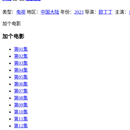
类型：
电视
地区：
中国大陆
年份：
2023
导演：
欧丁丁
主演：
加个电影
加个电影
第01集
第02集
第03集
第04集
第05集
第06集
第07集
第08集
第09集
第10集
第11集
第12集