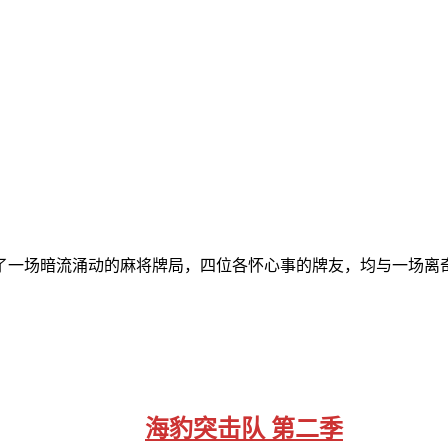
了一场暗流涌动的麻将牌局，四位各怀心事的牌友，均与一场离
海豹突击队 第二季