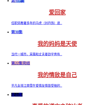
第995集
爱回家
任职惩教署多年的马虎（刘丹饰）退...
第30集
我的妈妈是天使
当代一城市，采薇和丈夫姜劲宇育有...
第22集完结
我的情敌是自己
平凡女孩江南雪在爱情友情皆受挫的...
全44集