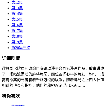
第12集
第13集
第14集
第15集
第16集
第17集
第18集
第19集
第20集完结
详细剧情
微短剧《牌局》改编自腾讯动漫平台同名漫画作品，故事讲述
了一场暗流涌动的麻将牌局，四位各怀心事的牌友，均与一场
离奇命案的死者有着千丝万缕的联系。随着牌局之上四人针锋
相对的博弈和指控，他们的秘密逐渐浮出水面……
猜你喜欢