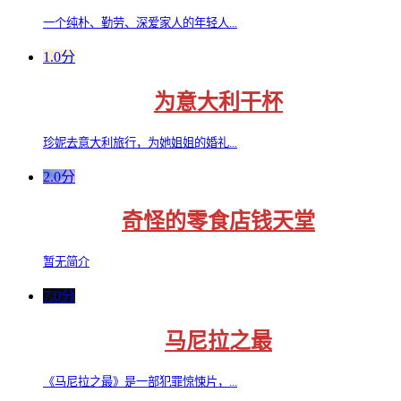
一个纯朴、勤劳、深爱家人的年轻人...
1.0分
为意大利干杯
珍妮去意大利旅行，为她姐姐的婚礼...
2.0分
奇怪的零食店钱天堂
暂无简介
7.0分
马尼拉之最
《马尼拉之最》是一部犯罪惊悚片，...