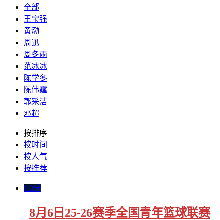
全部
王宝强
黄渤
周迅
周冬雨
范冰冰
陈学冬
陈伟霆
郭采洁
邓超
按排序
按时间
按人气
按推荐
8.0分
8月6日25-26赛季全国青年篮球联赛