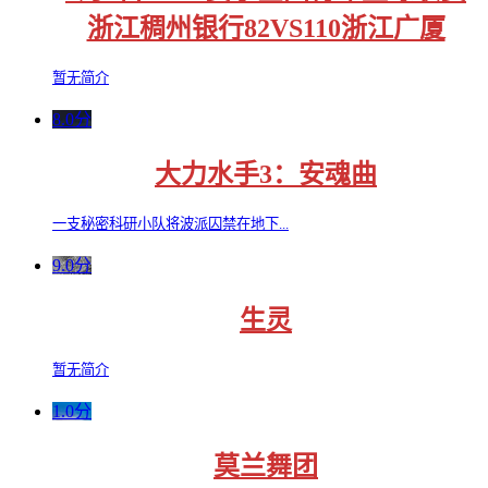
浙江稠州银行82VS110浙江广厦
暂无简介
8.0分
大力水手3：安魂曲
一支秘密科研小队将波派囚禁在地下...
9.0分
生灵
暂无简介
1.0分
莫兰舞团