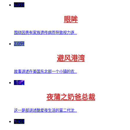
6.0分
眼眸
围绕因患有家族遗传病而导致视力逐...
2.0分
避风港湾
故事讲述在美国东北部一个小镇的农...
8.0分
夜蒲之奶爸总裁
这一是部讲述酷爱夜生活的富二代沈...
9.0分