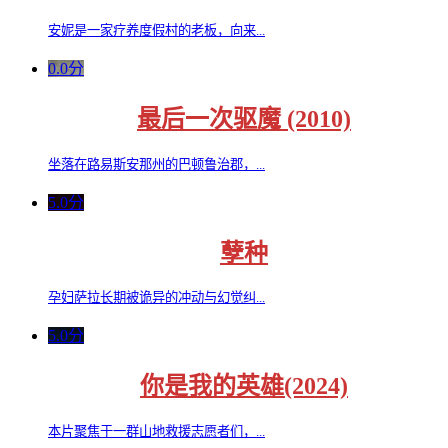
安妮是一家疗养度假村的老板，向来...
0.0分
最后一次驱魔 (2010)
坐落在路易斯安那州的巴顿鲁治郡，...
5.0分
孽种
孕妇萨拉长期被诡异的冲动与幻觉纠...
5.0分
你是我的英雄(2024)
本片聚焦于一群山地救援志愿者们，...