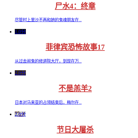
尸水4：终章
尽管村上里沙不再和她的鬼魂朋友在...
1.0分
菲律宾恐怖故事17
从过去闹鬼的修道院大厅，到现在万...
2.0分
不是羔羊2
日本对马来亚的占领结束后，梅尔在...
2.0分
节日大屠杀