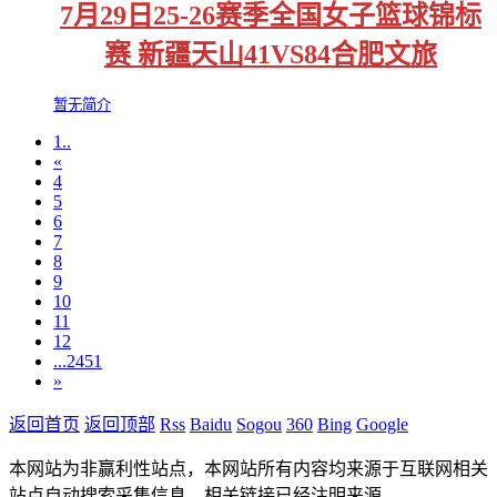
7月29日25-26赛季全国女子篮球锦标
赛 新疆天山41VS84合肥文旅
暂无简介
1..
«
4
5
6
7
8
9
10
11
12
...2451
»
返回首页
返回顶部
Rss
Baidu
Sogou
360
Bing
Google
本网站为非赢利性站点，本网站所有内容均来源于互联网相关
站点自动搜索采集信息，相关链接已经注明来源。