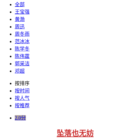
全部
王宝强
黄渤
周迅
周冬雨
范冰冰
陈学冬
陈伟霆
郭采洁
邓超
按排序
按时间
按人气
按推荐
2.0分
坠落也无妨