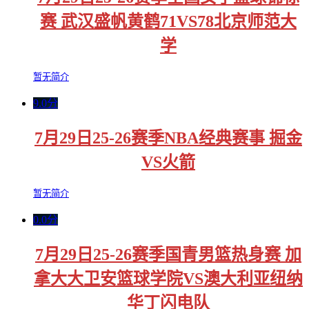
赛 武汉盛帆黄鹤71VS78北京师范大
学
暂无简介
9.0分
7月29日25-26赛季NBA经典赛事 掘金
VS火箭
暂无简介
0.0分
7月29日25-26赛季国青男篮热身赛 加
拿大大卫安篮球学院VS澳大利亚纽纳
华丁闪电队