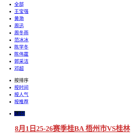
全部
王宝强
黄渤
周迅
周冬雨
范冰冰
陈学冬
陈伟霆
郭采洁
邓超
按排序
按时间
按人气
按推荐
8.0分
8月1日25-26赛季桂BA 梧州市VS桂林