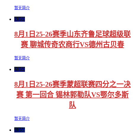
暂无简介
6.0分
8月1日25-26赛季山东齐鲁足球超级联
赛 聊城传奇农商行VS德州古贝春
暂无简介
2.0分
8月1日25-26赛季蒙超联赛四分之一决
赛 第一回合 锡林郭勒队VS鄂尔多斯
队
暂无简介
4.0分