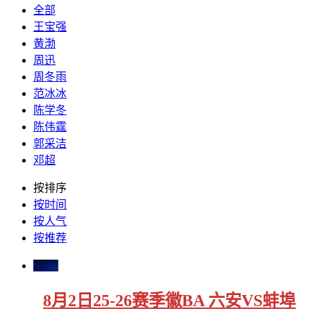
全部
王宝强
黄渤
周迅
周冬雨
范冰冰
陈学冬
陈伟霆
郭采洁
邓超
按排序
按时间
按人气
按推荐
9.0分
8月2日25-26赛季徽BA 六安VS蚌埠