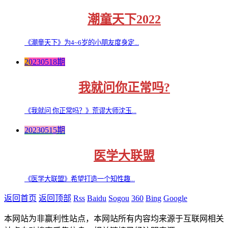
潮童天下2022
《潮童天下》为4~6岁的小朋友度身定...
20230518期
我就问你正常吗?
《我就问 你正常吗？》荒谬大师沈玉...
20230515期
医学大联盟
《医学大联盟》希望打造一个知性趣...
返回首页
返回顶部
Rss
Baidu
Sogou
360
Bing
Google
本网站为非赢利性站点，本网站所有内容均来源于互联网相关