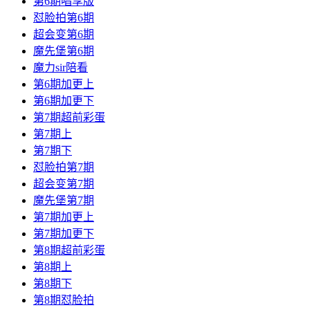
第6期唱享版
怼脸拍第6期
超会变第6期
魔先堡第6期
魔力sir陪看
第6期加更上
第6期加更下
第7期超前彩蛋
第7期上
第7期下
怼脸拍第7期
超会变第7期
魔先堡第7期
第7期加更上
第7期加更下
第8期超前彩蛋
第8期上
第8期下
第8期怼脸拍