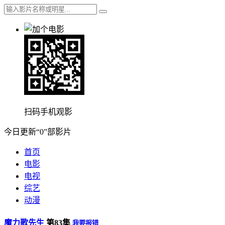
扫码手机观影
今日更新“0”部影片
首页
电影
电视
综艺
动漫
魔力歌先生
第83集
我要报错