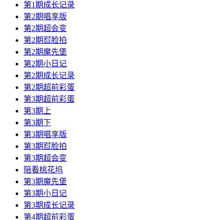
第1期成长记录
第2期唱享版
第2期超会变
第2期怼脸拍
第2期魔先堡
第2期小日记
第2期成长记录
第2期超前彩蛋
第3期超前彩蛋
第3期上
第3期下
第3期唱享版
第3期怼脸拍
第3期超会变
陪看桃花坞
第3期魔先堡
第3期小日记
第3期成长记录
第4期超前彩蛋