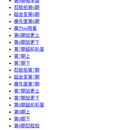
第6期唱享版
怼脸拍第6期
超会变第6期
魔先堡第6期
魔力sir陪看
第6期加更上
第6期加更下
第7期超前彩蛋
第7期上
第7期下
怼脸拍第7期
超会变第7期
魔先堡第7期
第7期加更上
第7期加更下
第8期超前彩蛋
第8期上
第8期下
第8期怼脸拍