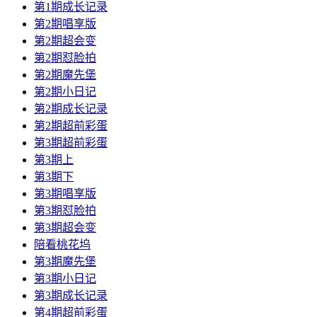
第1期成长记录
第2期唱享版
第2期超会变
第2期怼脸拍
第2期魔先堡
第2期小日记
第2期成长记录
第2期超前彩蛋
第3期超前彩蛋
第3期上
第3期下
第3期唱享版
第3期怼脸拍
第3期超会变
陪看桃花坞
第3期魔先堡
第3期小日记
第3期成长记录
第4期超前彩蛋