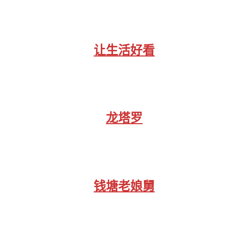
让生活好看
龙塔罗
钱塘老娘舅