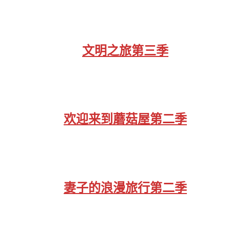
文明之旅第三季
欢迎来到蘑菇屋第二季
妻子的浪漫旅行第二季