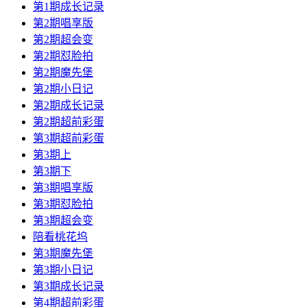
第1期成长记录
第2期唱享版
第2期超会变
第2期怼脸拍
第2期魔先堡
第2期小日记
第2期成长记录
第2期超前彩蛋
第3期超前彩蛋
第3期上
第3期下
第3期唱享版
第3期怼脸拍
第3期超会变
陪看桃花坞
第3期魔先堡
第3期小日记
第3期成长记录
第4期超前彩蛋