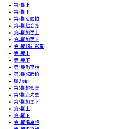
第4期上
第4期下
第4期怼脸拍
第4期超会变
第4期加更上
第4期加更下
第5期超前彩蛋
第5期上
第5期下
第4期唱享版
第5期怼脸拍
魔力sir
第5期超会变
第5期魔先堡
第5期加更下
第6期上
第6期下
第5期唱享版