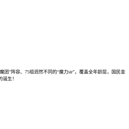
阵容、75组迥然不同的“魔力sir”，覆盖全年龄层，国民金
的诞生！