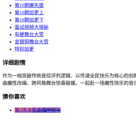
第10期魔先堡
第10期加更上
第10期加更下
面试视频大揭秘
有梗舞台大赏
金银铜舞台大赏
特别加更
详细剧情
作为一档突破传统音综评判逻辑、以传递全民快乐为核心的创新节
曲魔性改编、跨风格舞台惊喜碰撞。一起赴一场魔性快乐的音乐
猜你喜欢
第2场决赛直播全纪录