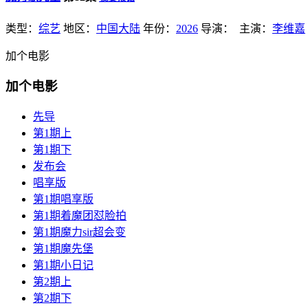
类型：
综艺
地区：
中国大陆
年份：
2026
导演：
主演：
李维嘉
加个电影
加个电影
先导
第1期上
第1期下
发布会
唱享版
第1期唱享版
第1期着魔团怼脸拍
第1期魔力sir超会变
第1期魔先堡
第1期小日记
第2期上
第2期下