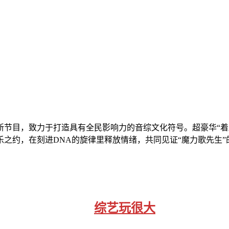
目，致力于打造具有全民影响力的音综文化符号。超豪华“着魔团”
之约，在刻进DNA的旋律里释放情绪，共同见证“魔力歌先生”
综艺玩很大