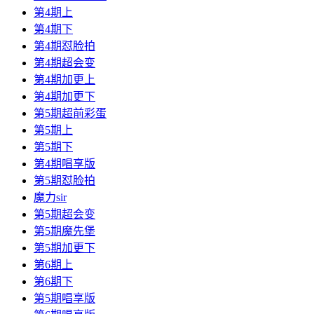
第4期上
第4期下
第4期怼脸拍
第4期超会变
第4期加更上
第4期加更下
第5期超前彩蛋
第5期上
第5期下
第4期唱享版
第5期怼脸拍
魔力sir
第5期超会变
第5期魔先堡
第5期加更下
第6期上
第6期下
第5期唱享版