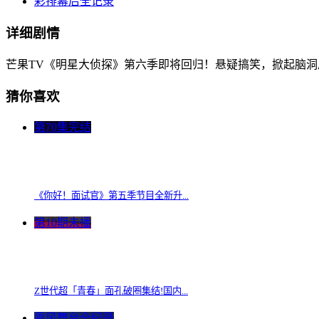
彩排幕后全记录
详细剧情
芒果TV《明星大侦探》第六季即将回归！悬疑搞笑，掀起脑洞
猜你喜欢
第70集完结
《你好！面试官》第五季节目全新升...
第10期未播
Z世代超「青春」面孔破圈集结!国内...
乘风舞台全纪录