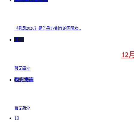
《乘风2026》是芒果TV制作的国际女...
正片
12
暂无简介
权志龙篇
暂无简介
10