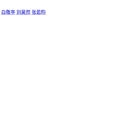
白敬亭
刘昊然
张若昀