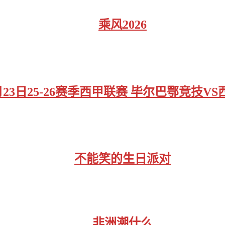
乘风2026
月23日25-26赛季西甲联赛 毕尔巴鄂竞技V
不能笑的生日派对
非洲潮什么