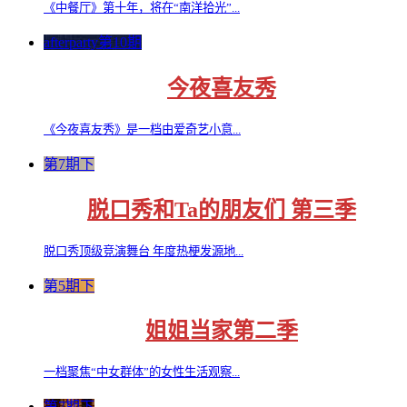
《中餐厅》第十年，将在“南洋拾光”...
afterparty第10期
今夜喜友秀
《今夜喜友秀》是一档由爱奇艺小意...
第7期下
脱口秀和Ta的朋友们 第三季
脱口秀顶级竞演舞台 年度热梗发源地...
第5期下
姐姐当家第二季
一档聚焦“中女群体”的女性生活观察...
第7期下