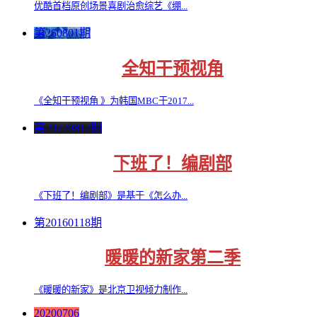
优酷首档原创场景喜剧治愈综艺《绷...
第260801期
全知干预视角
《全知干预视角 》为韩国MBC于2017...
第20220812期
下班了！编剧部
《下班了！编剧部》是基于《怎么办...
第20160118期
暖暖的新家第二季
《暖暖的新家》是北京卫视倾力制作...
20200706