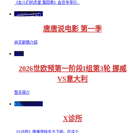
《女儿们的恋爱 第四季》会员专享衍...
第20200716期
唐唐说电影 第一季
尚无剧情介绍
正片
2026世欧预第一阶段I组第3轮 挪威
VS意大利
暂无简介
第20200803期
X诊所
《X诊所》隆重登陆东方卫视。在这个...