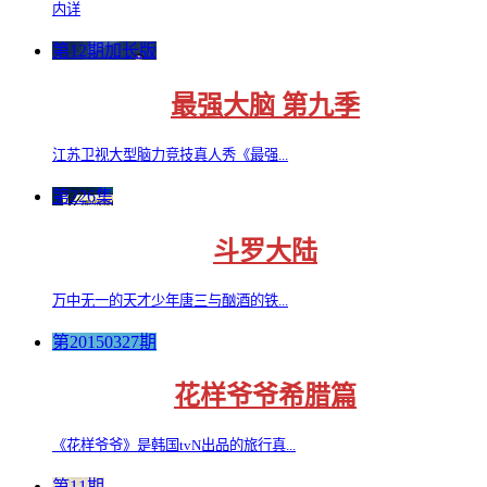
内详
第12期加长版
最强大脑 第九季
江苏卫视大型脑力竞技真人秀《最强...
第226集
斗罗大陆
万中无一的天才少年唐三与酗酒的铁...
第20150327期
花样爷爷希腊篇
《花样爷爷》是韩国tvN出品的旅行真...
第11期