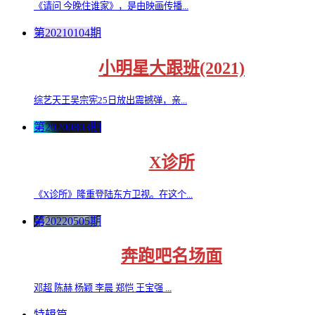
《请问 今晚住谁家》，是由映画传播...
第20210104期
小明星大跟班(2021)
综艺天王吴宗宪25日放出震撼弹，亲...
第20200803期
X诊所
《X诊所》隆重登陆东方卫视。在这个...
第20220505期
奔跑吧名场面
邓超 陈赫 杨颖 李晨 郑恺 王宝强 ...
特辑篇