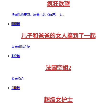
疯狂欲望
法国情欲电影。原著小说《茹娃》（J...
0.0分
儿子和爸爸的女人搞到了一起
尚无剧情介绍
1.0分
法国空姐2
暂无简介
2.0分
超级女护士