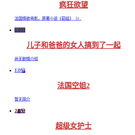
疯狂欲望
法国情欲电影。原著小说《茹娃》（J...
0.0分
儿子和爸爸的女人搞到了一起
尚无剧情介绍
1.0分
法国空姐2
暂无简介
2.0分
超级女护士