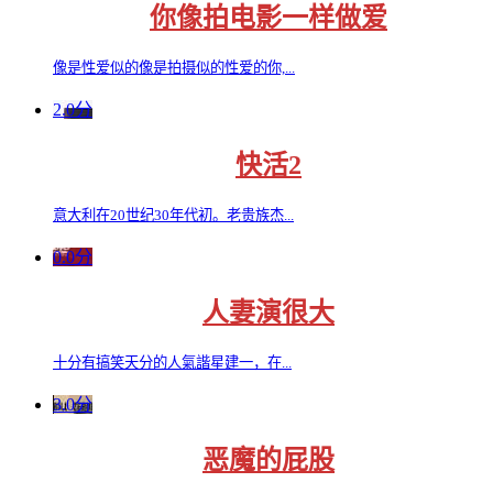
你像拍电影一样做爱
像是性爱似的像是拍摄似的性爱的你,...
2.0分
快活2
意大利在20世纪30年代初。老贵族杰...
0.0分
人妻演很大
十分有搞笑天分的人氣諧星建一，在...
3.0分
恶魔的屁股