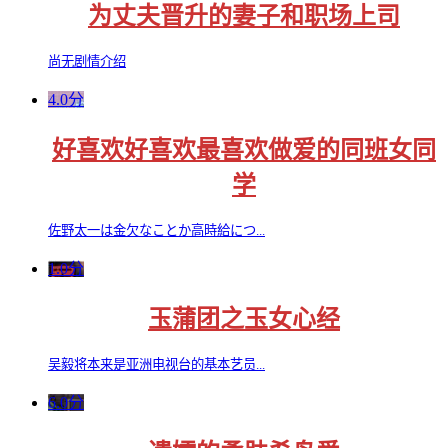
为丈夫晋升的妻子和职场上司
尚无剧情介绍
4.0分
好喜欢好喜欢最喜欢做爱的同班女同
学
佐野太一は金欠なことか高時給につ...
1.0分
玉蒲团之玉女心经
吴毅将本来是亚洲电视台的基本艺员...
6.0分