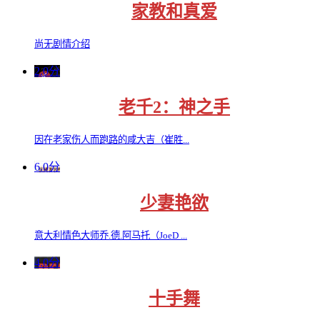
家教和真爱
尚无剧情介绍
2.0分
老千2：神之手
因在老家伤人而跑路的咸大吉（崔胜...
6.0分
少妻艳欲
意大利情色大师乔.德.阿马托（JoeD ...
4.0分
十手舞