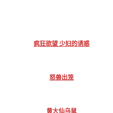
疯狂欲望 少妇的诱惑
怒兽出笼
黄大仙乌鼠