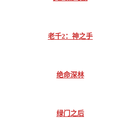
老千2：神之手
绝命深林
绿门之后