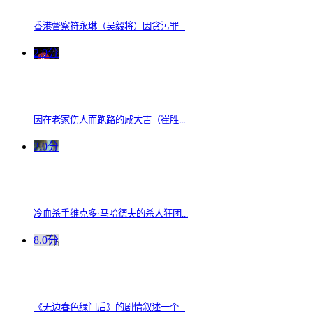
香港督察符永琳（吴毅将）因贪污罪...
2.0分
因在老家伤人而跑路的咸大吉（崔胜...
2.0分
冷血杀手维克多·马哈德夫的杀人狂团...
8.0分
《无边春色绿门后》的剧情叙述一个...