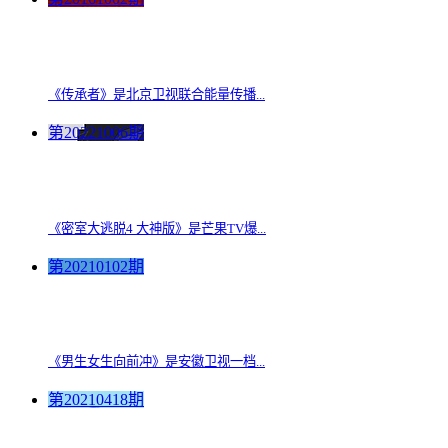
《传承者》是北京卫视联合能量传播...
第20221006期
《密室大逃脱4 大神版》是芒果TV爆...
第20210102期
《男生女生向前冲》是安徽卫视一档...
第20210418期