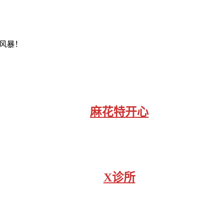
风暴！
麻花特开心
X诊所