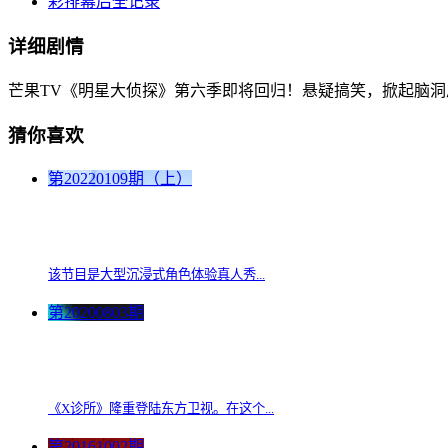
彩排幕后全记录
详细剧情
芒果TV《明星大侦探》第六季即将回归！悬疑搞笑，掀起脑洞
猜你喜欢
第20220109期（上）
该节目是大型沉浸式角色体验真人秀...
第20200803期
《X诊所》隆重登陆东方卫视。在这个...
第20161002期