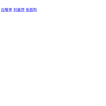
白敬亭
刘昊然
张若昀