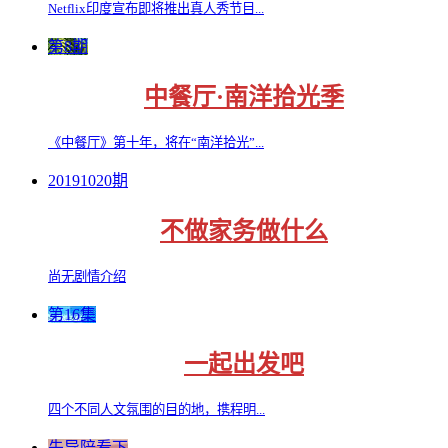
Netflix印度宣布即将推出真人秀节目...
第8期
中餐厅·南洋拾光季
《中餐厅》第十年，将在“南洋拾光”...
20191020期
不做家务做什么
尚无剧情介绍
第16集
一起出发吧
四个不同人文氛围的目的地，携程明...
先导陪看下