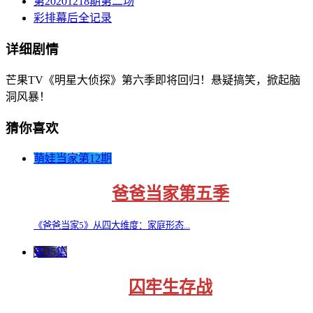
第20201218期第二场
彩排幕后全记录
详细剧情
芒果TV《明星大侦探》第六季即将回归！悬疑搞笑，掀起脑
洞风暴！
猜你喜欢
萌娃当家第12期
爸爸当家第五季
《爸爸当家5》从四大维度：家庭形态...
第35集
囚牢生存战