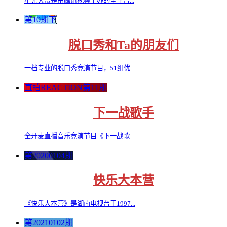
星光大赏是由腾讯视频主办的全平台...
第10期下
脱口秀和Ta的朋友们
⼀档专业的脱⼝秀竞演节⽬，51组优...
直拍REACTION第11期
下一战歌手
全开麦直播音乐竞演节目《下一战歌...
第20200104期
快乐大本营
《快乐大本营》是湖南电视台于1997...
第20210102期