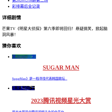
第20201218期第二场
彩排幕后全记录
详细剧情
芒果TV《明星大侦探》第六季即将回归！悬疑搞笑，掀起脑
洞风暴！
猜你喜欢
第20160517期
SUGAR MAN
SugarMan》是一档寻找代表韩国歌坛...
嘉宾直拍B上
2023腾讯视频星光大赏