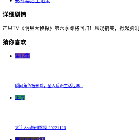
彩排幕后全记录
详细剧情
芒果TV《明星大侦探》第六季即将回归！悬疑搞笑，掀起脑洞
猜你喜欢
第12集
瞬间角色被删除，坠入反派生活世界...
正片
大连人vs梅州客家-20221126
第20240513期