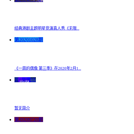
经典港剧主题明星竞演真人秀《无限...
第20201028期
《一周的偶像 第三季》在2020年2月1...
第6集完结
暂无简介
第20200720期