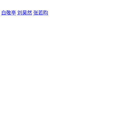
白敬亭
刘昊然
张若昀