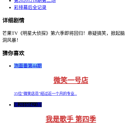
第20201218期第二场
彩排幕后全记录
详细剧情
芒果TV《明星大侦探》第六季即将回归！悬疑搞笑，掀起脑
洞风暴！
猜你喜欢
泡面番第44期
微笑一号店
35位“微笑店员”经过近一个月的专业...
第20160423期
我是歌手 第四季