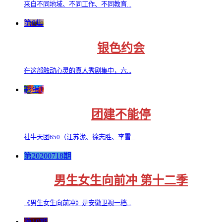
来自不同地域、不同工作、不同教育...
第8集
银色约会
在这部触动心灵的真人秀剧集中，六...
彩蛋1
团建不能停
社牛天团650（汪苏泷、徐志胜、李雪...
第20200718期
男生女生向前冲 第十二季
《男生女生向前冲》是安徽卫视一档...
第10期