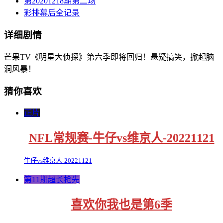
第20201218期第二场
彩排幕后全记录
详细剧情
芒果TV《明星大侦探》第六季即将回归！悬疑搞笑，掀起脑
洞风暴！
猜你喜欢
正片
NFL常规赛-牛仔vs维京人-20221121
牛仔vs维京人-20221121
第11期超长抢先
喜欢你我也是第6季