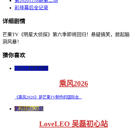
第20201218期第二场
彩排幕后全记录
详细剧情
芒果TV《明星大侦探》第六季即将回归！悬疑搞笑，掀起脑
洞风暴！
猜你喜欢
乘风舞台全纪录
乘风2026
《乘风2026》是芒果TV制作的国际女...
第20180628期
LoveLEO 吴磊初心站