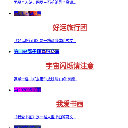
吴磊个人站，网罗三石弟弟最全资讯...
第20170604期
好运旅行团
《好运旅行团》是一档深度体验式文...
第四站邵子恒直拍合集
宇宙闪烁请注意
这是一档「好友带你放肆玩」的“高能...
第20200518期
我爱书画
《我爱书画》是一档大型书画鉴赏文...
20200722期下